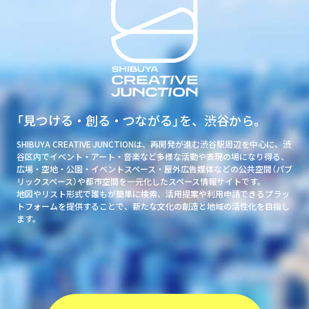
「見つける・創る・つながる」を、渋谷から。
SHIBUYA CREATIVE JUNCTIONは、再開発が進む渋谷駅周辺を中心に、渋
谷区内でイベント・アート・音楽など多様な活動や表現の場になり得る、
広場・空地・公園・イベントスペース・屋外広告媒体などの公共空間（パブ
リックスペース）や都市空間を一元化したスペース情報サイトです。
地図やリスト形式で誰もが簡単に検索、活用提案や利用申請できるプラッ
トフォームを提供することで、新たな文化の創造と地域の活性化を目指し
ます。